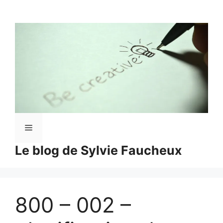
Aller
au
contenu
Menu
Le blog de Sylvie Faucheux
800 – 002 –