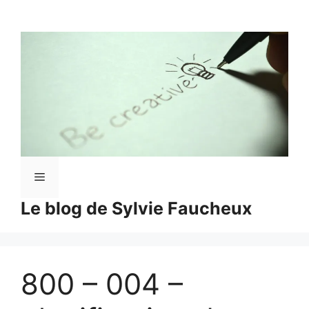
Aller
au
contenu
Menu
Le blog de Sylvie Faucheux
800 – 004 –