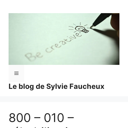
Aller
au
contenu
Menu
Le blog de Sylvie Faucheux
800 – 010 –