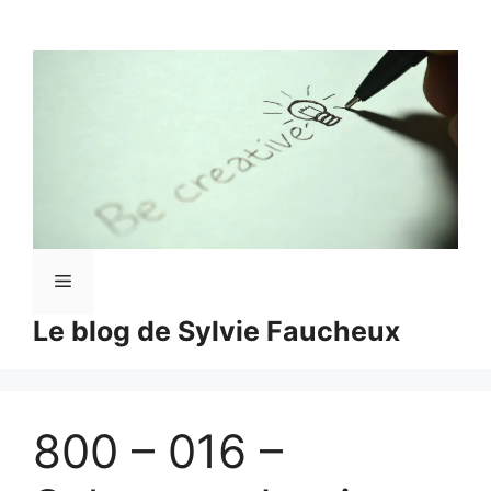
Aller
au
contenu
Menu
Le blog de Sylvie Faucheux
800 – 016 –