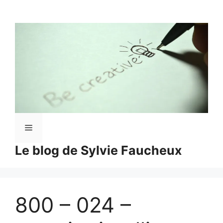
Aller
au
contenu
Menu
Le blog de Sylvie Faucheux
800 – 024 –