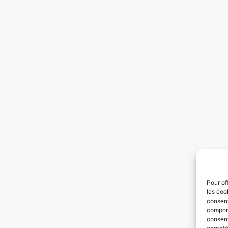
Pour of
les coo
consent
comport
consent