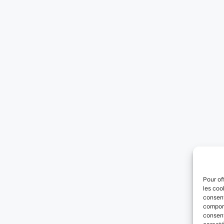
Pour of
les coo
consent
comport
consent