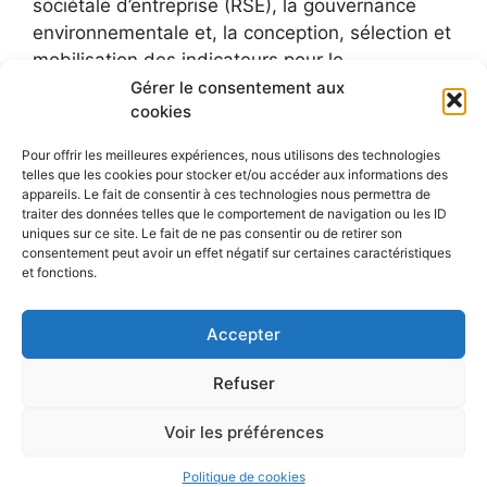
sociétale d’entreprise (RSE), la gouvernance
environnementale et, la conception, sélection et
mobilisation des indicateurs pour le
développement durable.
Gérer le consentement aux
cookies
Pour offrir les meilleures expériences, nous utilisons des technologies
telles que les cookies pour stocker et/ou accéder aux informations des
appareils. Le fait de consentir à ces technologies nous permettra de
traiter des données telles que le comportement de navigation ou les ID
uniques sur ce site. Le fait de ne pas consentir ou de retirer son
consentement peut avoir un effet négatif sur certaines caractéristiques
et fonctions.
Accepter
Refuser
Voir les préférences
© 2026 Le blog de Sylvie Faucheux
• Construit avec
GeneratePress
Politique de cookies