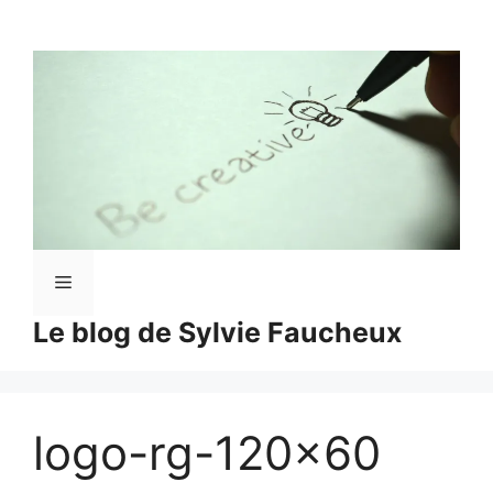
Aller
au
contenu
Menu
Le blog de Sylvie Faucheux
logo-rg-120×60