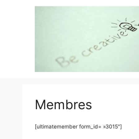
Aller
au
contenu
Membres
[ultimatemember form_id= »3015″]