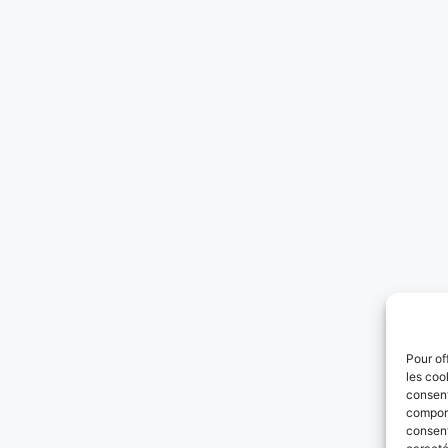
Pour of
les coo
consent
comport
consent