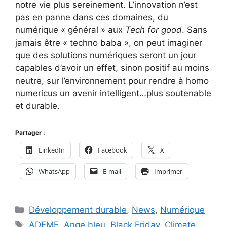
notre vie plus sereinement. L’innovation n’est
pas en panne dans ces domaines, du
numérique « général » aux
Tech for good
. Sans
jamais être « techno baba », on peut imaginer
que des solutions numériques seront un jour
capables d’avoir un effet, sinon positif au moins
neutre, sur l’environnement pour rendre à homo
numericus un avenir intelligent…plus soutenable
et durable.
Partager :
LinkedIn
Facebook
X
WhatsApp
E-mail
Imprimer
Catégories
Développement durable
,
News
,
Numérique
Étiquettes
ADEME
,
Ange bleu
,
Black Friday
,
Climate