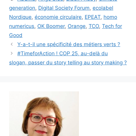
generation
,
Digital Society Forum
,
ecolabel
Nordique
,
économie circulaire
,
EPEAT
,
homo
numericus
,
OK Boomer
,
Orange
,
TCO
,
Tech for
Good
Y-a-t-il une spécificité des métiers verts ?
#TimeforAction ! COP 25, au-delà du
slogan, passer du story telling au story making ?