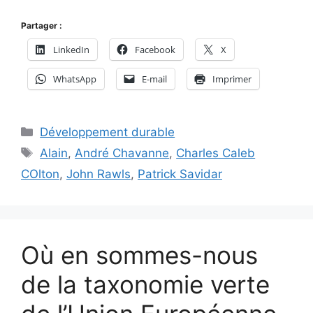
Partager :
LinkedIn
Facebook
X
WhatsApp
E-mail
Imprimer
Catégories
Développement durable
Étiquettes
Alain
,
André Chavanne
,
Charles Caleb
COlton
,
John Rawls
,
Patrick Savidar
Où en sommes-nous
de la taxonomie verte