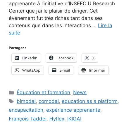
apprenante à l’initiative d’INSEEC U Research
Center que j’ai le plaisir de diriger. Cet
événement fut très riches tant dans ses
contenus que dans les interactions …
Lire la
suite
Partager :
LinkedIn
Facebook
X
WhatsApp
E-mail
Imprimer
Catégories
Éducation et formation
,
News
Étiquettes
bimodal
,
comodal
,
education as a platform
,
encapacitation
,
expérience apprenante
,
François Taddei
,
Hyflex
,
IKIGAI