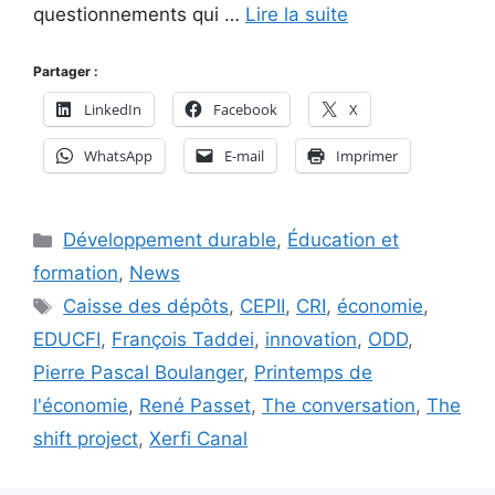
questionnements qui …
Lire la suite
Partager :
LinkedIn
Facebook
X
WhatsApp
E-mail
Imprimer
Catégories
Développement durable
,
Éducation et
formation
,
News
Étiquettes
Caisse des dépôts
,
CEPII
,
CRI
,
économie
,
EDUCFI
,
François Taddei
,
innovation
,
ODD
,
Pierre Pascal Boulanger
,
Printemps de
l'économie
,
René Passet
,
The conversation
,
The
shift project
,
Xerfi Canal