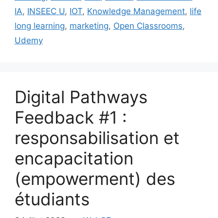
IA
,
INSEEC U
,
IOT
,
Knowledge Management
,
life
long learning
,
marketing
,
Open Classrooms
,
Udemy
Digital Pathways
Feedback #1 :
responsabilisation et
encapacitation
(empowerment) des
étudiants