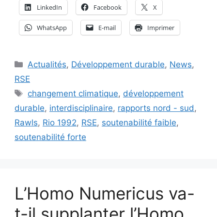
LinkedIn
Facebook
X
WhatsApp
E-mail
Imprimer
Catégories
Actualités
,
Développement durable
,
News
,
RSE
Étiquettes
changement climatique
,
développement
durable
,
interdisciplinaire
,
rapports nord - sud
,
Rawls
,
Rio 1992
,
RSE
,
soutenabilité faible
,
soutenabilité forte
L’Homo Numericus va-
t-il supplanter l’Homo