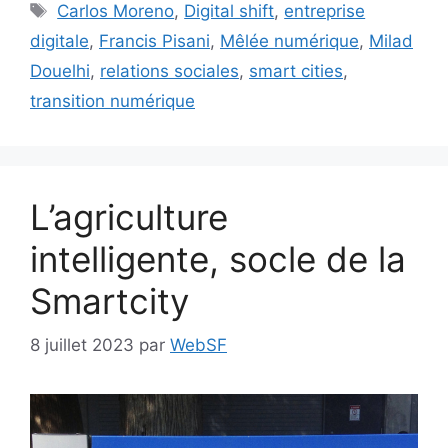
Étiquettes
Carlos Moreno
,
Digital shift
,
entreprise
digitale
,
Francis Pisani
,
Mêlée numérique
,
Milad
Douelhi
,
relations sociales
,
smart cities
,
transition numérique
L’agriculture
intelligente, socle de la
Smartcity
8 juillet 2023
par
WebSF