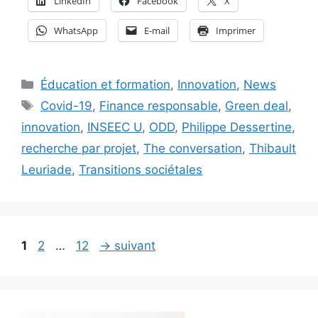
LinkedIn
Facebook
X
WhatsApp
E-mail
Imprimer
Catégories
Éducation et formation
,
Innovation
,
News
Étiquettes
Covid-19
,
Finance responsable
,
Green deal
,
innovation
,
INSEEC U
,
ODD
,
Philippe Dessertine
,
recherche par projet
,
The conversation
,
Thibault
Leuriade
,
Transitions sociétales
Page
Page
Page
1
2
…
12
→
suivant