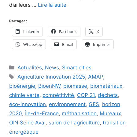
d’ailleurs …
Lire la suite
Partager :
LinkedIn
Facebook
X
WhatsApp
E-mail
Imprimer
Catégories
Actualités
,
News
,
Smart cities
Étiquettes
Agriculture Innovation 2025
,
AMAP
,
bioénergie
,
BioenNW
,
biomasse
,
biomatériaux
,
chimie verte
,
compétitivité
,
COP 21
,
déchets
,
éco-innovation
,
environnement
,
GES
,
horizon
2020
,
Île-de-France
,
méthanisation
,
Mureaux
,
OIN Seine Aval
,
salon de l'agriculture
,
transition
énergétique