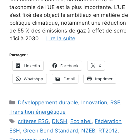
taxonomie de l’UE est la plus importante. L’UE
s’est fixé des objectifs ambitieux en matière de
politique climatique, notamment une réduction
de 55 % des émissions de gaz à effet de serre
d’ici à 2030 …
Lire la suite
Partager :
LinkedIn
Facebook
X
WhatsApp
E-mail
Imprimer
Catégories
Développement durable
,
Innovation
,
RSE
,
Transition énergétique
Étiquettes
critères ESG
,
DNSH
,
Ecolabel
,
Fédération
ESH
,
Green Bond Standard
,
NZEB
,
RT2012
,
Taxonomie verte