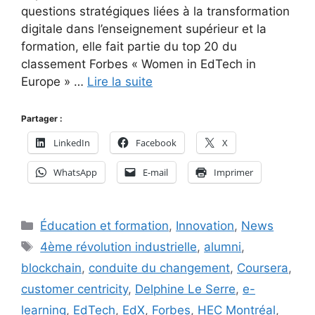
questions stratégiques liées à la transformation
digitale dans l’enseignement supérieur et la
formation, elle fait partie du top 20 du
classement Forbes « Women in EdTech in
Europe » …
Lire la suite
Partager :
LinkedIn
Facebook
X
WhatsApp
E-mail
Imprimer
Catégories
Éducation et formation
,
Innovation
,
News
Étiquettes
4ème révolution industrielle
,
alumni
,
blockchain
,
conduite du changement
,
Coursera
,
customer centricity
,
Delphine Le Serre
,
e-
learning
,
EdTech
,
EdX
,
Forbes
,
HEC Montréal
,