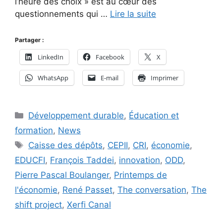
l’heure des choix » est au cœur des
questionnements qui …
Lire la suite
Partager :
LinkedIn
Facebook
X
WhatsApp
E-mail
Imprimer
Catégories
Développement durable
,
Éducation et
formation
,
News
Étiquettes
Caisse des dépôts
,
CEPII
,
CRI
,
économie
,
EDUCFI
,
François Taddei
,
innovation
,
ODD
,
Pierre Pascal Boulanger
,
Printemps de
l'économie
,
René Passet
,
The conversation
,
The
shift project
,
Xerfi Canal