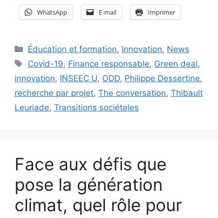
WhatsApp
E-mail
Imprimer
Catégories
Éducation et formation
,
Innovation
,
News
Étiquettes
Covid-19
,
Finance responsable
,
Green deal
,
innovation
,
INSEEC U
,
ODD
,
Philippe Dessertine
,
recherche par projet
,
The conversation
,
Thibault
Leuriade
,
Transitions sociétales
Face aux défis que
pose la génération
climat, quel rôle pour