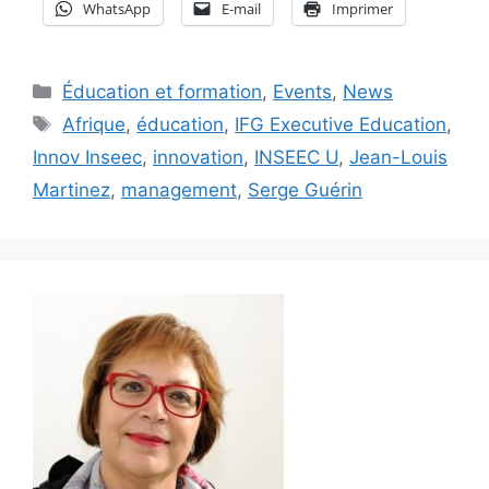
WhatsApp
E-mail
Imprimer
Catégories
Éducation et formation
,
Events
,
News
Étiquettes
Afrique
,
éducation
,
IFG Executive Education
,
Innov Inseec
,
innovation
,
INSEEC U
,
Jean-Louis
Martinez
,
management
,
Serge Guérin