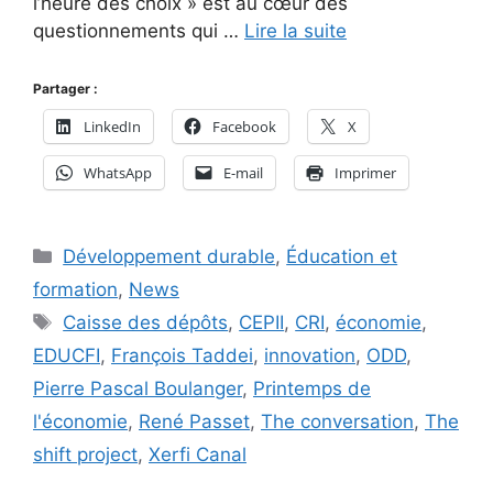
l’heure des choix » est au cœur des
questionnements qui …
Lire la suite
Partager :
LinkedIn
Facebook
X
WhatsApp
E-mail
Imprimer
Catégories
Développement durable
,
Éducation et
formation
,
News
Étiquettes
Caisse des dépôts
,
CEPII
,
CRI
,
économie
,
EDUCFI
,
François Taddei
,
innovation
,
ODD
,
Pierre Pascal Boulanger
,
Printemps de
l'économie
,
René Passet
,
The conversation
,
The
shift project
,
Xerfi Canal