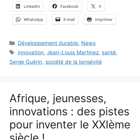
LinkedIn
Facebook
X
WhatsApp
E-mail
Imprimer
Catégories
Développement durable
,
News
Étiquettes
innovation
,
Jean-Louis Martinez
,
santé
,
Serge Guérin
,
société de la longévité
Afrique, jeunesses,
innovations : des pistes
pour inventer le XXIème
siècle !