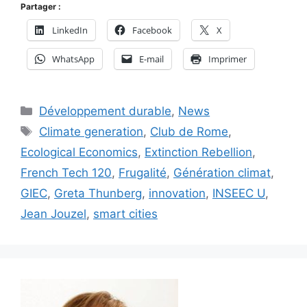
Partager :
LinkedIn
Facebook
X
WhatsApp
E-mail
Imprimer
Catégories
Développement durable
,
News
Étiquettes
Climate generation
,
Club de Rome
,
Ecological Economics
,
Extinction Rebellion
,
French Tech 120
,
Frugalité
,
Génération climat
,
GIEC
,
Greta Thunberg
,
innovation
,
INSEEC U
,
Jean Jouzel
,
smart cities