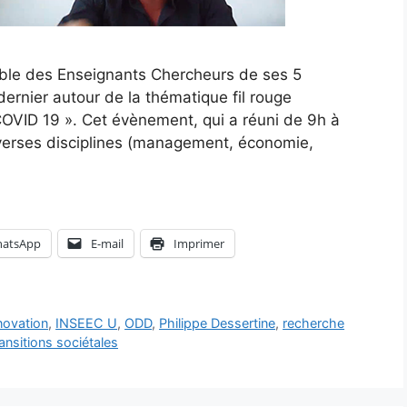
mble des Enseignants Chercheurs de ses 5
ernier autour de la thématique fil rouge
 COVID 19 ». Cet évènement, qui a réuni de 9h à
iverses disciplines (management, économie,
atsApp
E-mail
Imprimer
novation
,
INSEEC U
,
ODD
,
Philippe Dessertine
,
recherche
ansitions sociétales