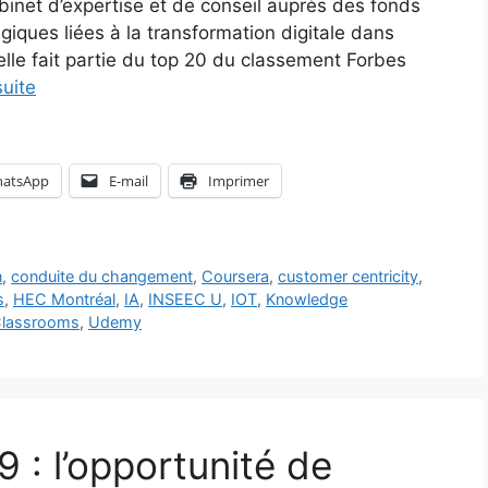
abinet d’expertise et de conseil auprès des fonds
giques liées à la transformation digitale dans
elle fait partie du top 20 du classement Forbes
suite
atsApp
E-mail
Imprimer
n
,
conduite du changement
,
Coursera
,
customer centricity
,
s
,
HEC Montréal
,
IA
,
INSEEC U
,
IOT
,
Knowledge
lassrooms
,
Udemy
 : l’opportunité de