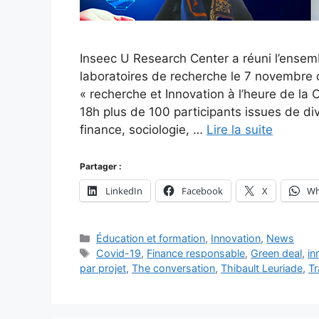
Inseec U Research Center a réuni l’ense
laboratoires de recherche le 7 novembre d
« recherche et Innovation à l’heure de la
18h plus de 100 participants issues de d
finance, sociologie, …
Lire la suite
Partager :
LinkedIn
Facebook
X
Wh
Catégories
Éducation et formation
,
Innovation
,
News
Étiquettes
Covid-19
,
Finance responsable
,
Green deal
,
in
par projet
,
The conversation
,
Thibault Leuriade
,
Tr