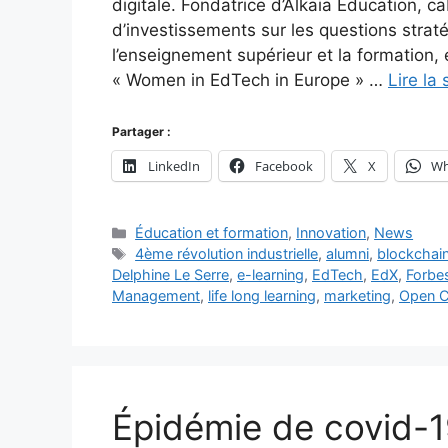
digitale. Fondatrice d’Alkaia Education, c
d’investissements sur les questions straté
l’enseignement supérieur et la formation, 
« Women in EdTech in Europe » …
Lire la 
Partager :
LinkedIn
Facebook
X
Wh
Catégories
Éducation et formation
,
Innovation
,
News
Étiquettes
4ème révolution industrielle
,
alumni
,
blockchai
Delphine Le Serre
,
e-learning
,
EdTech
,
EdX
,
Forbe
Management
,
life long learning
,
marketing
,
Open C
Épidémie de covid-19