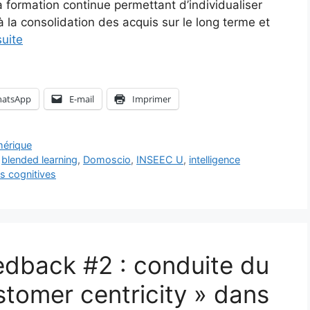
la formation continue permettant d’individualiser
à la consolidation des acquis sur le long terme et
suite
atsApp
E-mail
Imprimer
érique
,
blended learning
,
Domoscio
,
INSEEC U
,
intelligence
s cognitives
edback #2 : conduite du
tomer centricity » dans