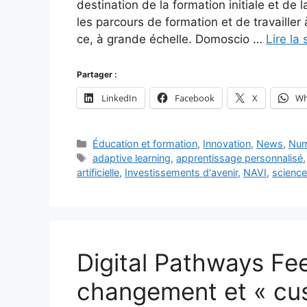
destination de la formation initiale et de 
les parcours de formation et de travailler 
ce, à grande échelle. Domoscio …
Lire la 
Partager :
LinkedIn
Facebook
X
Wh
Catégories
Éducation et formation
,
Innovation
,
News
,
Num
Étiquettes
adaptive learning
,
apprentissage personnalisé
artificielle
,
Investissements d'avenir
,
NAVI
,
science
Digital Pathways Fe
changement et « cus