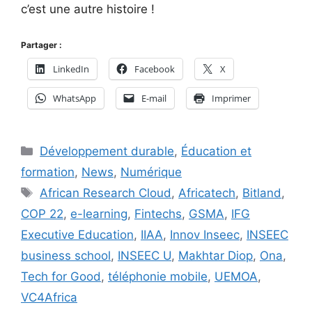
c’est une autre histoire !
Partager :
LinkedIn
Facebook
X
WhatsApp
E-mail
Imprimer
Catégories
Développement durable
,
Éducation et
formation
,
News
,
Numérique
Étiquettes
African Research Cloud
,
Africatech
,
Bitland
,
COP 22
,
e-learning
,
Fintechs
,
GSMA
,
IFG
Executive Education
,
IIAA
,
Innov Inseec
,
INSEEC
business school
,
INSEEC U
,
Makhtar Diop
,
Ona
,
Tech for Good
,
téléphonie mobile
,
UEMOA
,
VC4Africa