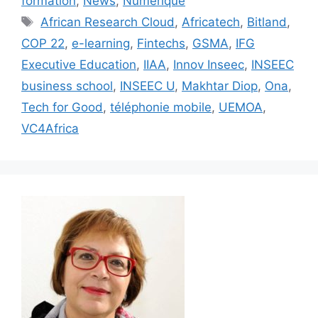
formation
,
News
,
Numérique
Étiquettes
African Research Cloud
,
Africatech
,
Bitland
,
COP 22
,
e-learning
,
Fintechs
,
GSMA
,
IFG
Executive Education
,
IIAA
,
Innov Inseec
,
INSEEC
business school
,
INSEEC U
,
Makhtar Diop
,
Ona
,
Tech for Good
,
téléphonie mobile
,
UEMOA
,
VC4Africa