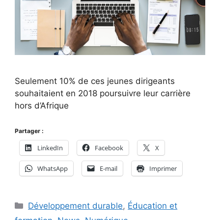
Seulement 10% de ces jeunes dirigeants
souhaitaient en 2018 poursuivre leur carrière
hors d’Afrique
Partager :
LinkedIn
Facebook
X
WhatsApp
E-mail
Imprimer
Catégories
Développement durable
,
Éducation et