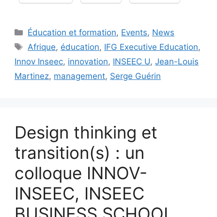
Catégories
Éducation et formation
,
Events
,
News
Étiquettes
Afrique
,
éducation
,
IFG Executive Education
,
Innov Inseec
,
innovation
,
INSEEC U
,
Jean-Louis
Martinez
,
management
,
Serge Guérin
Design thinking et
transition(s) : un
colloque INNOV-
INSEEC, INSEEC
BUSINESS SCHOOL,