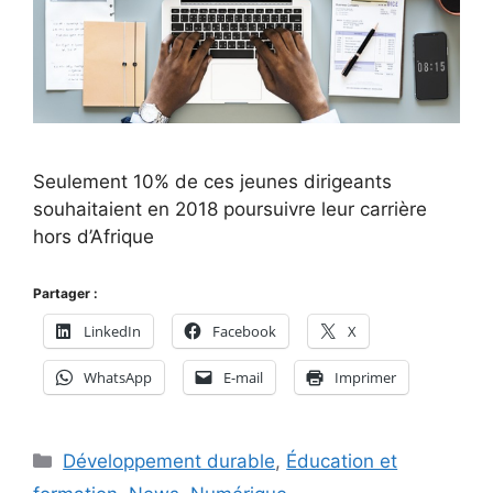
Seulement 10% de ces jeunes dirigeants
souhaitaient en 2018 poursuivre leur carrière
hors d’Afrique
Partager :
LinkedIn
Facebook
X
WhatsApp
E-mail
Imprimer
Catégories
Développement durable
,
Éducation et