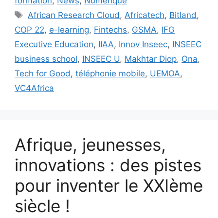
formation
,
News
,
Numérique
Étiquettes
African Research Cloud
,
Africatech
,
Bitland
,
COP 22
,
e-learning
,
Fintechs
,
GSMA
,
IFG
Executive Education
,
IIAA
,
Innov Inseec
,
INSEEC
business school
,
INSEEC U
,
Makhtar Diop
,
Ona
,
Tech for Good
,
téléphonie mobile
,
UEMOA
,
VC4Africa
Afrique, jeunesses,
innovations : des pistes
pour inventer le XXIème
siècle !