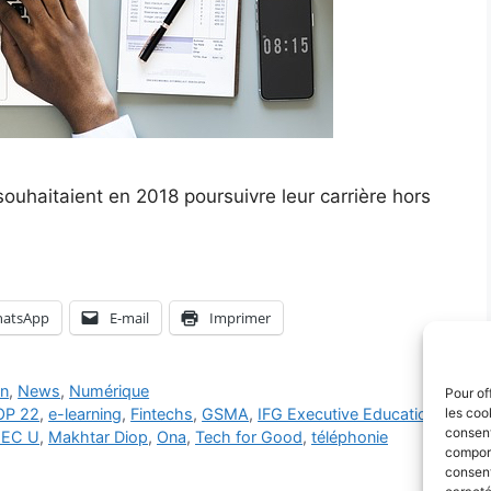
uhaitaient en 2018 poursuivre leur carrière hors
atsApp
E-mail
Imprimer
on
,
News
,
Numérique
Pour of
OP 22
,
e-learning
,
Fintechs
,
GSMA
,
IFG Executive Education
,
les coo
consent
EEC U
,
Makhtar Diop
,
Ona
,
Tech for Good
,
téléphonie
comport
consent