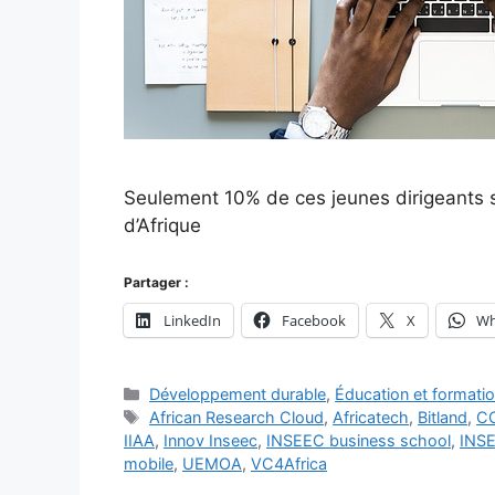
Seulement 10% de ces jeunes dirigeants so
d’Afrique
Partager :
LinkedIn
Facebook
X
Wh
Catégories
Développement durable
,
Éducation et formati
Étiquettes
African Research Cloud
,
Africatech
,
Bitland
,
C
IIAA
,
Innov Inseec
,
INSEEC business school
,
INS
mobile
,
UEMOA
,
VC4Africa