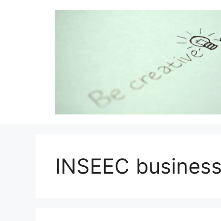
Aller
au
contenu
INSEEC business