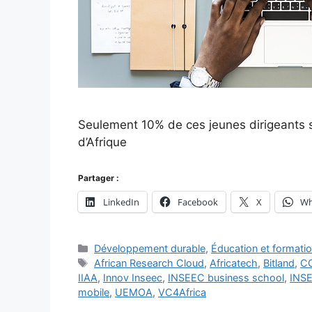
Seulement 10% de ces jeunes dirigeants so
d’Afrique
Partager :
LinkedIn
Facebook
X
Wh
Catégories
Développement durable
,
Éducation et formati
Étiquettes
African Research Cloud
,
Africatech
,
Bitland
,
C
IIAA
,
Innov Inseec
,
INSEEC business school
,
INS
mobile
,
UEMOA
,
VC4Africa