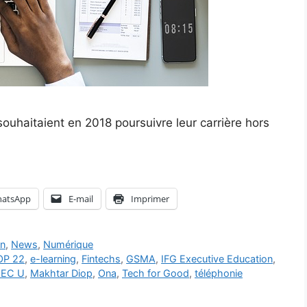
uhaitaient en 2018 poursuivre leur carrière hors
atsApp
E-mail
Imprimer
on
,
News
,
Numérique
OP 22
,
e-learning
,
Fintechs
,
GSMA
,
IFG Executive Education
,
EEC U
,
Makhtar Diop
,
Ona
,
Tech for Good
,
téléphonie