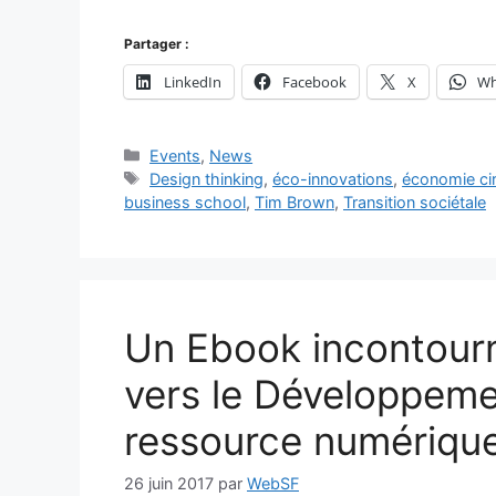
Partager :
LinkedIn
Facebook
X
Wh
Catégories
Events
,
News
Étiquettes
Design thinking
,
éco-innovations
,
économie cir
business school
,
Tim Brown
,
Transition sociétale
Un Ebook incontourna
vers le Développemen
ressource numérique
26 juin 2017
par
WebSF