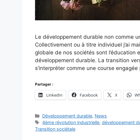
Le développement durable non comme un
Collectivement ou à titre individuel j’ai ma
globale de nos sociétés sont l’éducation 
développement durable. La transition ve
s’interpréter comme une course engagée
Partager :
LinkedIn
Facebook
X
Wh
Catégories
Développement durable
,
News
Étiquettes
4ème révolution industrielle
,
développement du
Transition sociétale