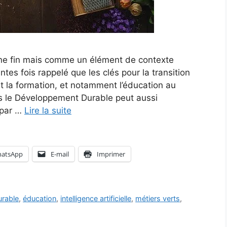
e fin mais comme un élément de contexte
intes fois rappelé que les clés pour la transition
et la formation, et notamment l’éducation au
rs le Développement Durable peut aussi
 par …
Lire la suite
atsApp
E-mail
Imprimer
rable
,
éducation
,
intelligence artificielle
,
métiers verts
,