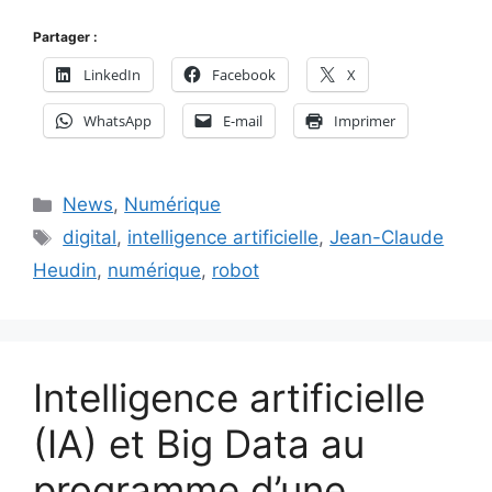
Partager :
LinkedIn
Facebook
X
WhatsApp
E-mail
Imprimer
Catégories
News
,
Numérique
Étiquettes
digital
,
intelligence artificielle
,
Jean-Claude
Heudin
,
numérique
,
robot
Intelligence artificielle
(IA) et Big Data au
programme d’une