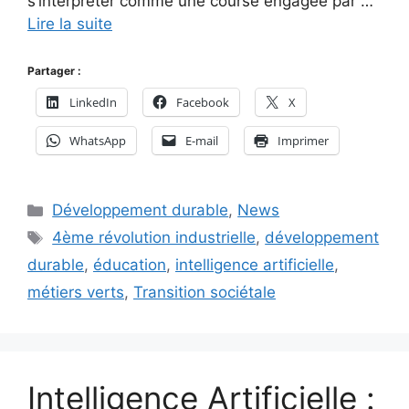
s’interpréter comme une course engagée par …
Lire la suite
Partager :
LinkedIn
Facebook
X
WhatsApp
E-mail
Imprimer
Catégories
Développement durable
,
News
Étiquettes
4ème révolution industrielle
,
développement
durable
,
éducation
,
intelligence artificielle
,
métiers verts
,
Transition sociétale
Intelligence Artificielle :