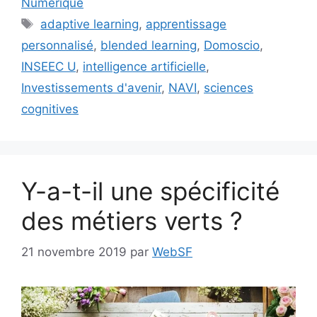
Numérique
Étiquettes
adaptive learning
,
apprentissage
personnalisé
,
blended learning
,
Domoscio
,
INSEEC U
,
intelligence artificielle
,
Investissements d'avenir
,
NAVI
,
sciences
cognitives
Y-a-t-il une spécificité
des métiers verts ?
21 novembre 2019
par
WebSF