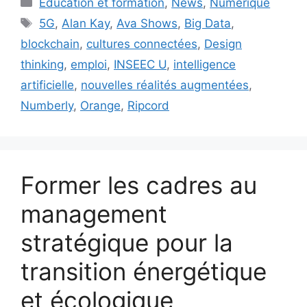
Éducation et formation
,
News
,
Numérique
Étiquettes
5G
,
Alan Kay
,
Ava Shows
,
Big Data
,
blockchain
,
cultures connectées
,
Design
thinking
,
emploi
,
INSEEC U
,
intelligence
artificielle
,
nouvelles réalités augmentées
,
Numberly
,
Orange
,
Ripcord
Former les cadres au
management
stratégique pour la
transition énergétique
et écologique