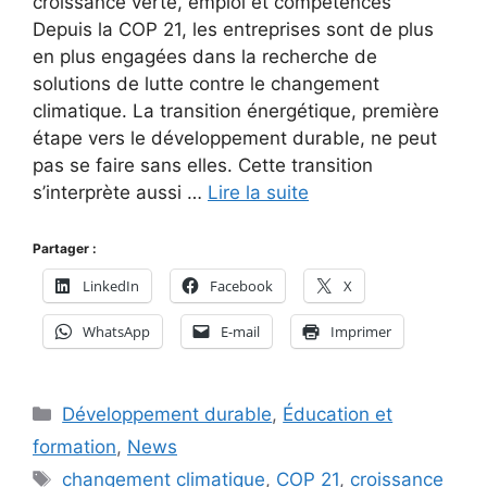
croissance verte, emploi et compétences
Depuis la COP 21, les entreprises sont de plus
en plus engagées dans la recherche de
solutions de lutte contre le changement
climatique. La transition énergétique, première
étape vers le développement durable, ne peut
pas se faire sans elles. Cette transition
s’interprète aussi …
Lire la suite
Partager :
LinkedIn
Facebook
X
WhatsApp
E-mail
Imprimer
Catégories
Développement durable
,
Éducation et
formation
,
News
Étiquettes
changement climatique
,
COP 21
,
croissance