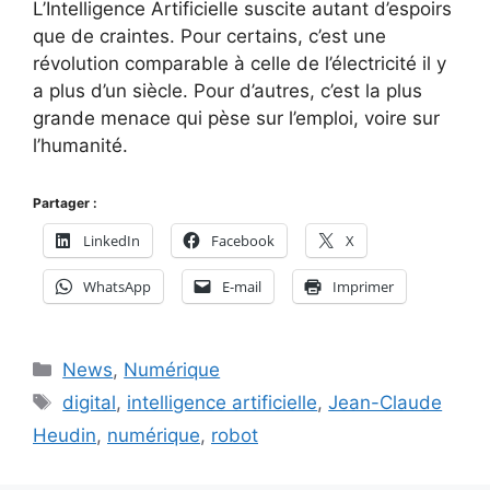
L’Intelligence Artificielle suscite autant d’espoirs
que de craintes. Pour certains, c’est une
révolution comparable à celle de l’électricité il y
a plus d’un siècle. Pour d’autres, c’est la plus
grande menace qui pèse sur l’emploi, voire sur
l’humanité.
Partager :
LinkedIn
Facebook
X
WhatsApp
E-mail
Imprimer
Catégories
News
,
Numérique
Étiquettes
digital
,
intelligence artificielle
,
Jean-Claude
Heudin
,
numérique
,
robot