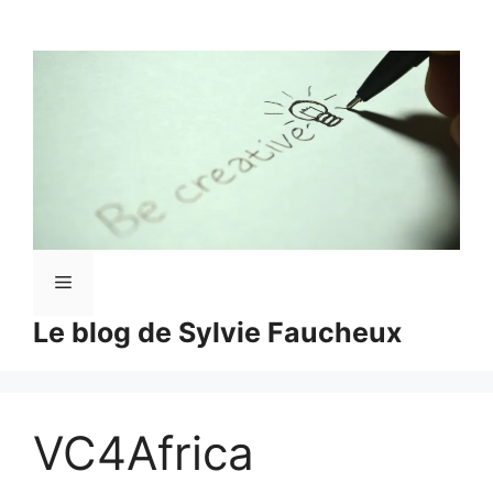
Aller
au
contenu
Menu
Le blog de Sylvie Faucheux
VC4Africa