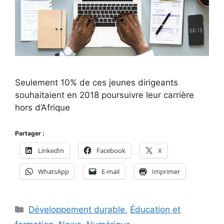
Seulement 10% de ces jeunes dirigeants
souhaitaient en 2018 poursuivre leur carrière
hors d’Afrique
Partager :
LinkedIn
Facebook
X
WhatsApp
E-mail
Imprimer
Catégories
Développement durable
,
Éducation et