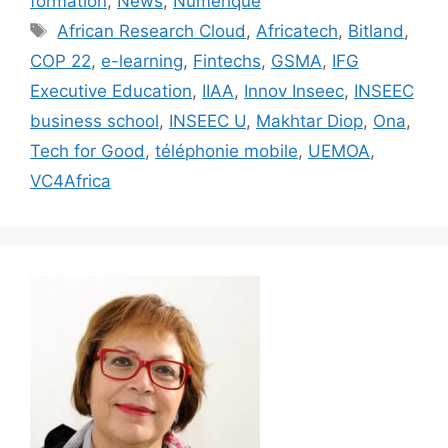
formation
,
News
,
Numérique
Étiquettes
African Research Cloud
,
Africatech
,
Bitland
,
COP 22
,
e-learning
,
Fintechs
,
GSMA
,
IFG
Executive Education
,
IIAA
,
Innov Inseec
,
INSEEC
business school
,
INSEEC U
,
Makhtar Diop
,
Ona
,
Tech for Good
,
téléphonie mobile
,
UEMOA
,
VC4Africa