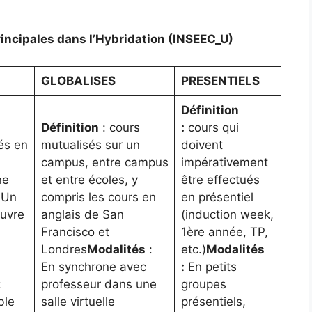
incipales dans l’Hybridation (INSEEC_U)
GLOBALISES
PRESENTIELS
Définition
Définition
: cours
:
cours qui
és en
mutualisés sur un
doivent
campus, entre campus
impérativement
ne
et entre écoles, y
être effectués
 Un
compris les cours en
en présentiel
œuvre
anglais de San
(induction week,
Francisco et
1ère année, TP,
Londres
Modalités
:
etc.)
Modalités
En synchrone avec
:
En petits
:
professeur dans une
groupes
ble
salle virtuelle
présentiels,