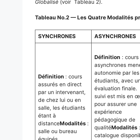
Globalisé
(voir Tableau 2).
Tableau No.2 — Les Quatre Modalités pr
SYNCHRONES
ASYNCHRONES
Définition
: cours
asynchrones men
autonomie par les
Définition
: cours
étudiants, avec u
assurés en direct
évaluation finale.
par un intervenant,
suivi est mis en 
de chez lui ou en
pour assurer une
salle, les étudiants
expérience
étant à
pédagogique de
distance
Modalités
:
qualité
Modalités
salle ou bureau
catalogue disponi
équipés