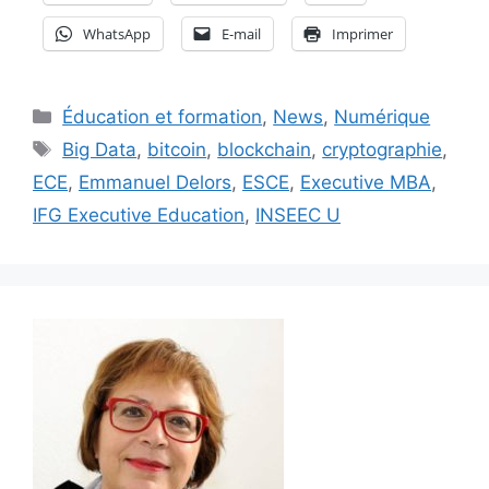
WhatsApp
E-mail
Imprimer
Catégories
Éducation et formation
,
News
,
Numérique
Étiquettes
Big Data
,
bitcoin
,
blockchain
,
cryptographie
,
ECE
,
Emmanuel Delors
,
ESCE
,
Executive MBA
,
IFG Executive Education
,
INSEEC U