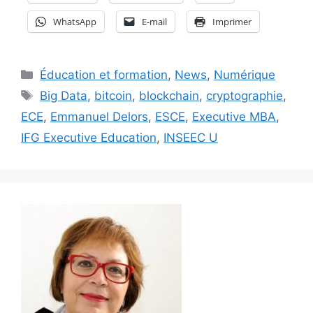
WhatsApp
E-mail
Imprimer
Catégories
Éducation et formation
,
News
,
Numérique
Étiquettes
Big Data
,
bitcoin
,
blockchain
,
cryptographie
,
ECE
,
Emmanuel Delors
,
ESCE
,
Executive MBA
,
IFG Executive Education
,
INSEEC U