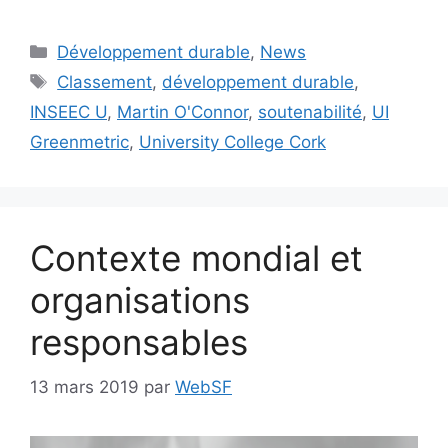
Catégories
Développement durable
,
News
Étiquettes
Classement
,
développement durable
,
INSEEC U
,
Martin O'Connor
,
soutenabilité
,
UI
Greenmetric
,
University College Cork
Contexte mondial et
organisations
responsables
13 mars 2019
par
WebSF