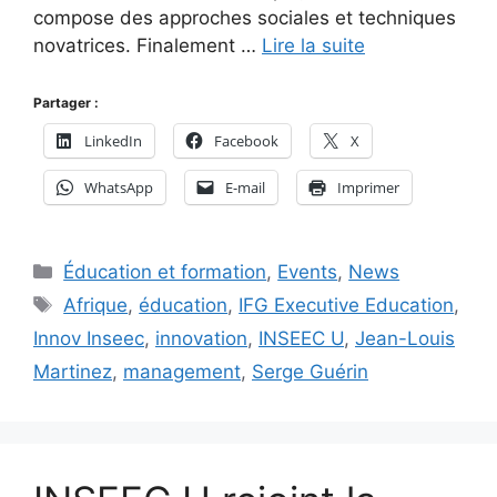
compose des approches sociales et techniques
novatrices. Finalement …
Lire la suite
Partager :
LinkedIn
Facebook
X
WhatsApp
E-mail
Imprimer
Catégories
Éducation et formation
,
Events
,
News
Étiquettes
Afrique
,
éducation
,
IFG Executive Education
,
Innov Inseec
,
innovation
,
INSEEC U
,
Jean-Louis
Martinez
,
management
,
Serge Guérin