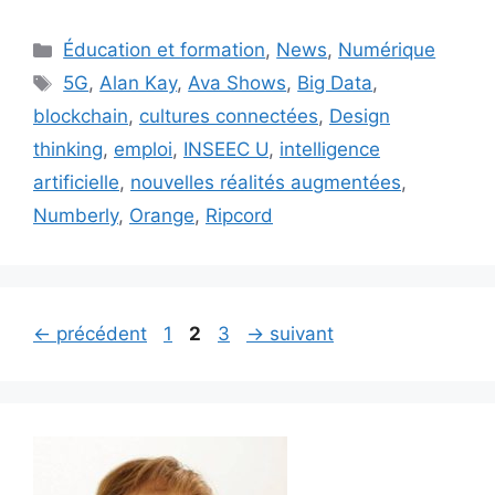
Catégories
Éducation et formation
,
News
,
Numérique
Étiquettes
5G
,
Alan Kay
,
Ava Shows
,
Big Data
,
blockchain
,
cultures connectées
,
Design
thinking
,
emploi
,
INSEEC U
,
intelligence
artificielle
,
nouvelles réalités augmentées
,
Numberly
,
Orange
,
Ripcord
Page
Page
Page
←
précédent
1
2
3
→
suivant