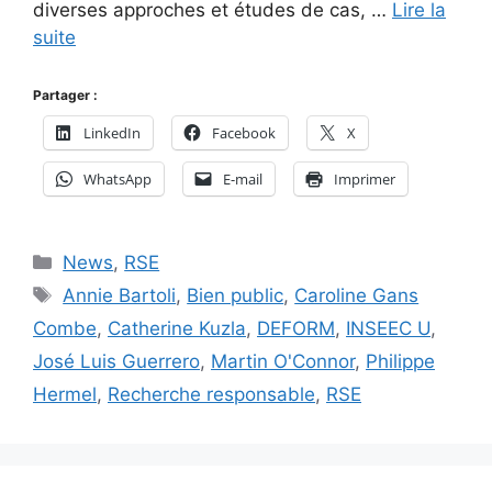
diverses approches et études de cas, …
Lire la
suite
Partager :
LinkedIn
Facebook
X
WhatsApp
E-mail
Imprimer
Catégories
News
,
RSE
Étiquettes
Annie Bartoli
,
Bien public
,
Caroline Gans
Combe
,
Catherine Kuzla
,
DEFORM
,
INSEEC U
,
José Luis Guerrero
,
Martin O'Connor
,
Philippe
Hermel
,
Recherche responsable
,
RSE