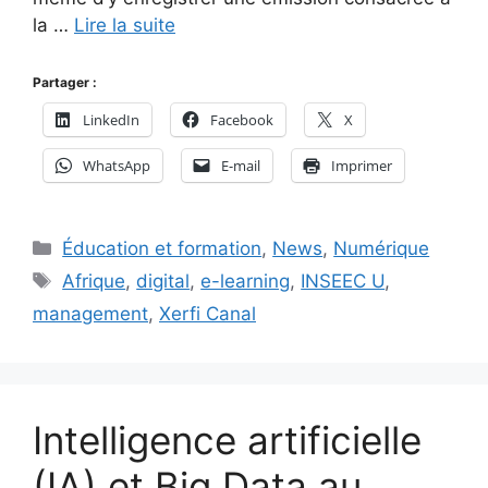
la …
Lire la suite
Partager :
LinkedIn
Facebook
X
WhatsApp
E-mail
Imprimer
Catégories
Éducation et formation
,
News
,
Numérique
Étiquettes
Afrique
,
digital
,
e-learning
,
INSEEC U
,
management
,
Xerfi Canal
Intelligence artificielle
(IA) et Big Data au