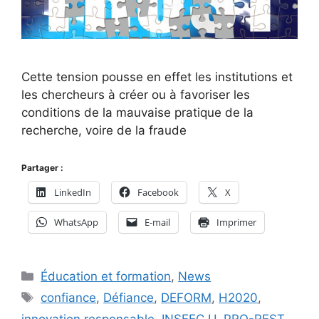
Cette tension pousse en effet les institutions et
les chercheurs à créer ou à favoriser les
conditions de la mauvaise pratique de la
recherche, voire de la fraude
Partager :
LinkedIn
Facebook
X
WhatsApp
E-mail
Imprimer
Catégories
Éducation et formation
,
News
Étiquettes
confiance
,
Défiance
,
DEFORM
,
H2020
,
innovation responsable
,
INSEEC U
,
PRO-REST
,