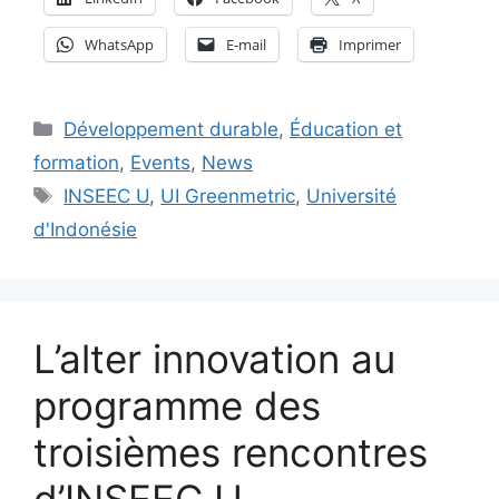
WhatsApp
E-mail
Imprimer
Catégories
Développement durable
,
Éducation et
formation
,
Events
,
News
Étiquettes
INSEEC U
,
UI Greenmetric
,
Université
d'Indonésie
L’alter innovation au
programme des
troisièmes rencontres