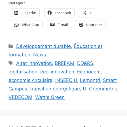
Partager :
LinkedIn
Facebook
X
WhatsApp
E-mail
Imprimer
Catégories
Développement durable
,
Éducation et
formation
,
News
Étiquettes
Alter innovation
,
BREEAM
,
DD&RS
,
digitalisation
,
éco-innovation
,
Econocom
,
économie circulaire
,
INSEEC U
,
Lemontri
,
Smart
Campus
,
transition énergétique
,
UI Greenmetric
,
VEDECOM
,
Watt's Green