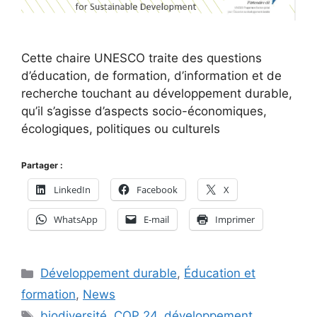
Cette chaire UNESCO traite des questions
d’éducation, de formation, d’information et de
recherche touchant au développement durable,
qu’il s’agisse d’aspects socio-économiques,
écologiques, politiques ou culturels
Partager :
LinkedIn
Facebook
X
WhatsApp
E-mail
Imprimer
Catégories
Développement durable
,
Éducation et
formation
,
News
Étiquettes
biodiversité
,
COP 24
,
développement