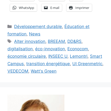
WhatsApp
E-mail
Imprimer
Catégories
Développement durable
,
Éducation et
formation
,
News
Étiquettes
Alter innovation
,
BREEAM
,
DD&RS
,
digitalisation
,
éco-innovation
,
Econocom
,
économie circulaire
,
INSEEC U
,
Lemontri
,
Smart
Campus
,
transition énergétique
,
UI Greenmetric
,
VEDECOM
,
Watt's Green