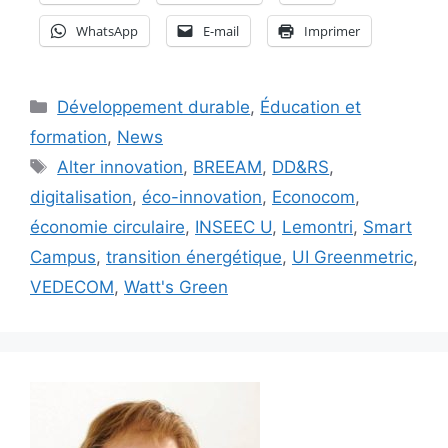
WhatsApp
E-mail
Imprimer
Catégories
Développement durable
,
Éducation et
formation
,
News
Étiquettes
Alter innovation
,
BREEAM
,
DD&RS
,
digitalisation
,
éco-innovation
,
Econocom
,
économie circulaire
,
INSEEC U
,
Lemontri
,
Smart
Campus
,
transition énergétique
,
UI Greenmetric
,
VEDECOM
,
Watt's Green