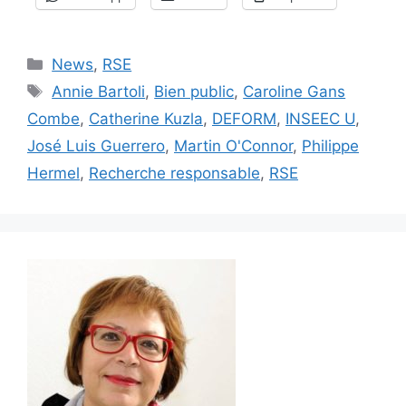
Catégories
News
,
RSE
Étiquettes
Annie Bartoli
,
Bien public
,
Caroline Gans
Combe
,
Catherine Kuzla
,
DEFORM
,
INSEEC U
,
José Luis Guerrero
,
Martin O'Connor
,
Philippe
Hermel
,
Recherche responsable
,
RSE