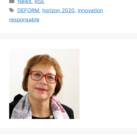
Catégories
News
,
RSE
Étiquettes
DEFORM
,
horizon 2020
,
innovation
responsable