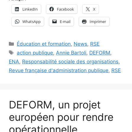
LinkedIn
Facebook
X
WhatsApp
E-mail
Imprimer
Catégories
Éducation et formation
,
News
,
RSE
Étiquettes
action publique
,
Annie Bartoli
,
DEFORM
,
ENA
,
Responsabilité sociale des organisations
,
Revue française d'administration publique
,
RSE
DEFORM, un projet
européen pour rendre
opérationnelle