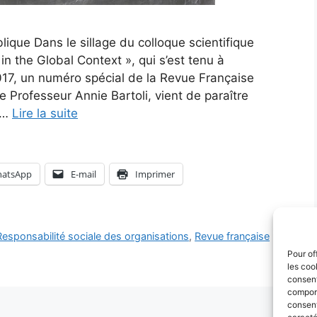
ublique Dans le sillage du colloque scientifique
in the Global Context », qui s’est tenu à
017, un numéro spécial de la Revue Française
 Professeur Annie Bartoli, vient de paraître
t …
Lire la suite
atsApp
E-mail
Imprimer
Responsabilité sociale des organisations
,
Revue française
Pour of
les coo
consent
comport
consent