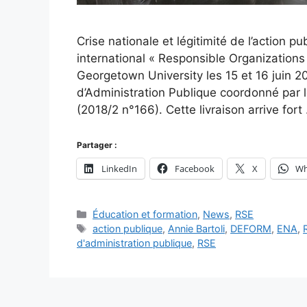
Crise nationale et légitimité de l’action p
international « Responsible Organizations 
Georgetown University les 15 et 16 juin 2
d’Administration Publique coordonné par le
(2018/2 n°166). Cette livraison arrive for
Partager :
LinkedIn
Facebook
X
Wh
Catégories
Éducation et formation
,
News
,
RSE
Étiquettes
action publique
,
Annie Bartoli
,
DEFORM
,
ENA
,
d'administration publique
,
RSE