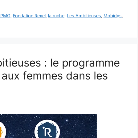
 KPMG
,
Fondation Rexel
,
la ruche
,
Les Ambitieuses
,
Mobidys
,
tieuses : le programme
é aux femmes dans les