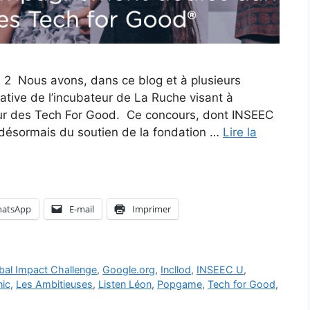
 2 Nous avons, dans ce blog et à plusieurs
tiative de l’incubateur de La Ruche visant à
tour des Tech For Good. Ce concours, dont INSEEC
e désormais du soutien de la fondation …
Lire la
atsApp
E-mail
Imprimer
bal Impact Challenge
,
Google.org
,
Incllod
,
INSEEC U
,
nic
,
Les Ambitieuses
,
Listen Léon
,
Popgame
,
Tech for Good
,