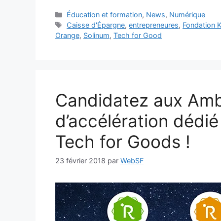
Catégories
Éducation et formation
,
News
,
Numérique
Étiquettes
Caisse d'Épargne
,
entrepreneures
,
Fondation
Orange
,
Solinum
,
Tech for Good
Candidatez aux Ambi
d’accélération dédi
Tech for Goods !
23 février 2018
par
WebSF