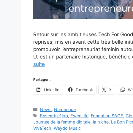
Retour sur les ambitieuses Tech For Good
reprises, mis en avant cette très belle ini
promouvoir l’entrepreneuriat féminin au
U. est un partenaire historique, bénéfici
suite
Partager :
LinkedIn
Facebook
X
Wh
Catégories
News
,
Numérique
Étiquettes
Ensemble1job
,
EwenLife
,
Fondation SAGE
,
Glo
Journée de la femme digitale
,
la ruche
,
Le Bon Pic
VivaTech
,
Weydo Music