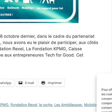
18 octobre dernier, dans le cadre du partenariat
 nous avons eu le plaisir de participer, aux côtés
ndation Rexel, La Fondation KPMG, Caisse
iée aux entrepreneures Tech for Good. Cet
atsApp
E-mail
Imprimer
Pour of
les coo
consent
comport
 KPMG
,
Fondation Rexel
,
la ruche
,
Les Ambitieuses
,
Mobidys
,
consent