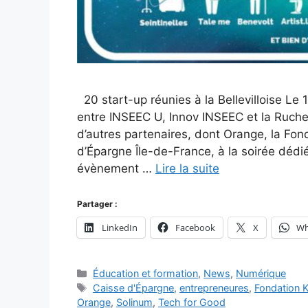
20 start-up réunies à la Bellevilloise Le 
entre INSEEC U, Innov INSEEC et la Ruche,
d’autres partenaires, dont Orange, la Fo
d’Épargne Île-de-France, à la soirée déd
évènement …
Lire la suite
Partager :
LinkedIn
Facebook
X
Wh
Catégories
Éducation et formation
,
News
,
Numérique
Étiquettes
Caisse d'Épargne
,
entrepreneures
,
Fondation
Orange
,
Solinum
,
Tech for Good