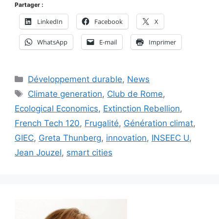
Partager :
LinkedIn
Facebook
X
WhatsApp
E-mail
Imprimer
Catégories
Développement durable
,
News
Étiquettes
Climate generation
,
Club de Rome
,
Ecological Economics
,
Extinction Rebellion
,
French Tech 120
,
Frugalité
,
Génération climat
,
GIEC
,
Greta Thunberg
,
innovation
,
INSEEC U
,
Jean Jouzel
,
smart cities