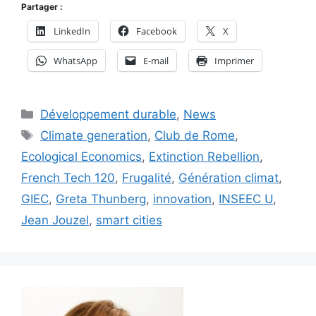
Partager :
LinkedIn
Facebook
X
WhatsApp
E-mail
Imprimer
Catégories
Développement durable
,
News
Étiquettes
Climate generation
,
Club de Rome
,
Ecological Economics
,
Extinction Rebellion
,
French Tech 120
,
Frugalité
,
Génération climat
,
GIEC
,
Greta Thunberg
,
innovation
,
INSEEC U
,
Jean Jouzel
,
smart cities