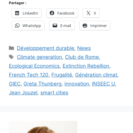
Partager :
LinkedIn
Facebook
X
WhatsApp
E-mail
Imprimer
Catégories
Développement durable
,
News
Étiquettes
Climate generation
,
Club de Rome
,
Ecological Economics
,
Extinction Rebellion
,
French Tech 120
,
Frugalité
,
Génération climat
,
GIEC
,
Greta Thunberg
,
innovation
,
INSEEC U
,
Jean Jouzel
,
smart cities