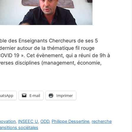
mble des Enseignants Chercheurs de ses 5
ernier autour de la thématique fil rouge
 COVID 19 ». Cet évènement, qui a réuni de 9h à
iverses disciplines (management, économie,
atsApp
E-mail
Imprimer
novation
,
INSEEC U
,
ODD
,
Philippe Dessertine
,
recherche
ansitions sociétales