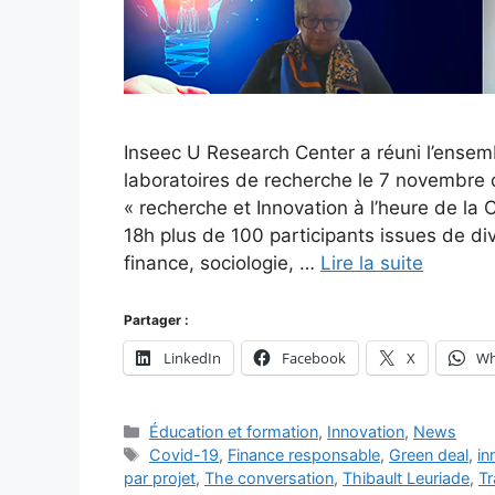
Inseec U Research Center a réuni l’ense
laboratoires de recherche le 7 novembre d
« recherche et Innovation à l’heure de la
18h plus de 100 participants issues de d
finance, sociologie, …
Lire la suite
Partager :
LinkedIn
Facebook
X
Wh
Catégories
Éducation et formation
,
Innovation
,
News
Étiquettes
Covid-19
,
Finance responsable
,
Green deal
,
in
par projet
,
The conversation
,
Thibault Leuriade
,
Tr