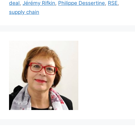
deal
,
Jérémy Rifkin
,
Philippe Dessertine
,
RSE
,
supply chain