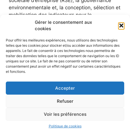
sociétale d’entreprise (RSE), la gouvernance
environnementale et, la conception, sélection et
mobilisation des indicateurs pour le
développement durable.
Gérer le consentement aux
cookies
Pour offrir les meilleures expériences, nous utilisons des technologies
telles que les cookies pour stocker et/ou accéder aux informations des
appareils. Le fait de consentir à ces technologies nous permettra de
traiter des données telles que le comportement de navigation ou les ID
uniques sur ce site. Le fait de ne pas consentir ou de retirer son
consentement peut avoir un effet négatif sur certaines caractéristiques
et fonctions.
Accepter
Refuser
Voir les préférences
© 2026 Le blog de Sylvie Faucheux
• Construit avec
GeneratePress
Politique de cookies