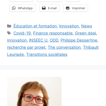
WhatsApp
E-mail
Imprimer
Catégories
Éducation et formation
,
Innovation
,
News
Étiquettes
Covid-19
,
Finance responsable
,
Green deal
,
innovation
,
INSEEC U
,
ODD
,
Philippe Dessertine
,
recherche par projet
,
The conversation
,
Thibault
Leuriade
,
Transitions sociétales