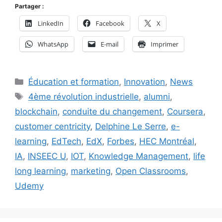
Partager :
LinkedIn
Facebook
X
WhatsApp
E-mail
Imprimer
Catégories
Éducation et formation
,
Innovation
,
News
Étiquettes
4ème révolution industrielle
,
alumni
,
blockchain
,
conduite du changement
,
Coursera
,
customer centricity
,
Delphine Le Serre
,
e-
learning
,
EdTech
,
EdX
,
Forbes
,
HEC Montréal
,
IA
,
INSEEC U
,
IOT
,
Knowledge Management
,
life
long learning
,
marketing
,
Open Classrooms
,
Udemy