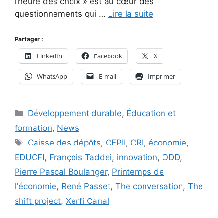
l’heure des choix » est au cœur des
questionnements qui …
Lire la suite
Partager :
LinkedIn
Facebook
X
WhatsApp
E-mail
Imprimer
Catégories
Développement durable
,
Éducation et
formation
,
News
Étiquettes
Caisse des dépôts
,
CEPII
,
CRI
,
économie
,
EDUCFI
,
François Taddei
,
innovation
,
ODD
,
Pierre Pascal Boulanger
,
Printemps de
l'économie
,
René Passet
,
The conversation
,
The
shift project
,
Xerfi Canal