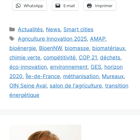
WhatsApp
E-mail
Imprimer
Catégories
Actualités
,
News
,
Smart cities
Étiquettes
Agriculture Innovation 2025
,
AMAP
,
bioénergie
,
BioenNW
,
biomasse
,
biomatériaux
,
chimie verte
,
compétitivité
,
COP 21
,
déchets
,
éco-innovation
,
environnement
,
GES
,
horizon
2020
,
Île-de-France
,
méthanisation
,
Mureaux
,
OIN Seine Aval
,
salon de l'agriculture
,
transition
énergétique