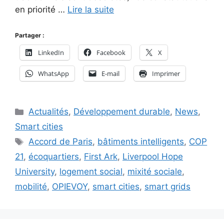
en priorité …
Lire la suite
Partager :
LinkedIn
Facebook
X
WhatsApp
E-mail
Imprimer
Catégories
Actualités
,
Développement durable
,
News
,
Smart cities
Étiquettes
Accord de Paris
,
bâtiments intelligents
,
COP
21
,
écoquartiers
,
First Ark
,
Liverpool Hope
University
,
logement social
,
mixité sociale
,
mobilité
,
OPIEVOY
,
smart cities
,
smart grids