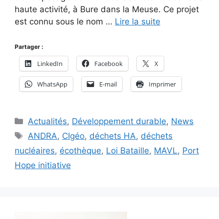
haute activité, à Bure dans la Meuse. Ce projet
est connu sous le nom …
Lire la suite
Partager :
LinkedIn
Facebook
X
WhatsApp
E-mail
Imprimer
Catégories
Actualités
,
Développement durable
,
News
Étiquettes
ANDRA
,
CIgéo
,
déchets HA
,
déchets
nucléaires
,
écothèque
,
Loi Bataille
,
MAVL
,
Port
Hope initiative