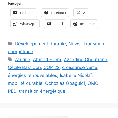
Partager :
LinkedIn
Facebook
X
WhatsApp
E-mail
Imprimer
Catégories
Développement durable
,
News
,
Transition
énergétique
Étiquettes
Afrique
,
Ahmed Silem
,
Azzedine Ghoufrane
,
Cécile Bastidon
,
COP 22
,
croissance verte
,
énergies renouvelables
,
Isabelle Nicolaï
,
mobilité durable
,
Ochozlas Gbaguidi
,
OMC
,
PED
,
transition énergétique