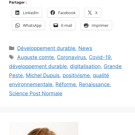
Partager :
LinkedIn
Facebook
X
WhatsApp
E-mail
Imprimer
Catégories
Développement durable
,
News
Étiquettes
Auguste comte
,
Coronavirus
,
Covid-19
,
développement durable
,
digitalisation
,
Grande
Peste
,
Michel Dupuis
,
positivisme
,
qualité
environnementale
,
Réforme
,
Renaissance
,
Science Post Normale