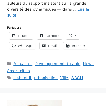
auteurs du rapport insistent sur la grande
diversité des dynamiques — dans …
Lire la
suite
Partager :
LinkedIn
Facebook
X
WhatsApp
E-mail
Imprimer
Catégories
Actualités
,
Développement durable
,
News
,
Smart cities
Étiquettes
Habitat III
,
urbanisation
,
Ville
,
WBGU